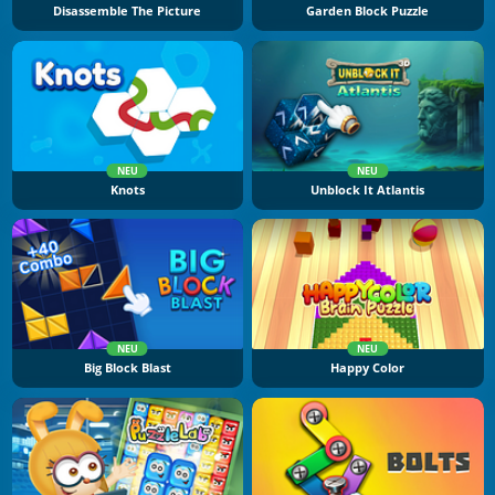
Disassemble The Picture
Garden Block Puzzle
NEU
NEU
Knots
Unblock It Atlantis
NEU
NEU
Big Block Blast
Happy Color