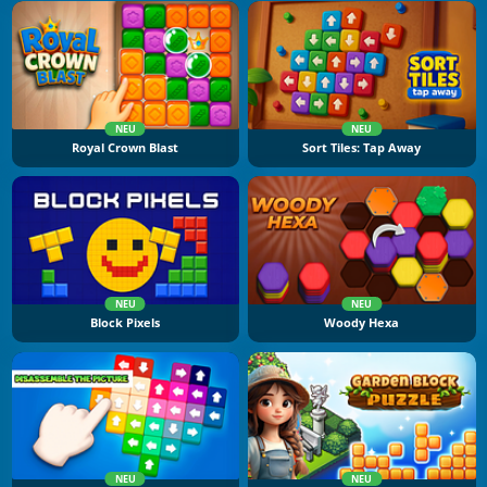
NEU
NEU
Royal Crown Blast
Sort Tiles: Tap Away
NEU
NEU
Block Pixels
Woody Hexa
NEU
NEU