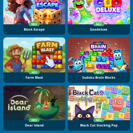
NEU
NEU
Block Escape
Goodeluxe
NEU
NEU
Farm Blast
Sudoku Brain Blocks
NEU
NEU
Dear Island
Black Cat Stacking Pop