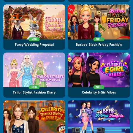
NEU
NEU
Furry Wedding Proposal
Barbee Black Friday Fashion
NEU
NEU
Tailor Stylist Fashion Diary
Celebrity E-Girl Vibes