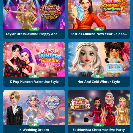
NEU
NEU
Taylor Dress Studio: Preppy And Wild West Glam
Besties Chinese New Year Celebration
NEU
NEU
K-Pop Hunters Valentine Style
Hot And Cold Winter Style
NEU
NEU
K-Wedding Dream
Fashionista Christmas Eve Party