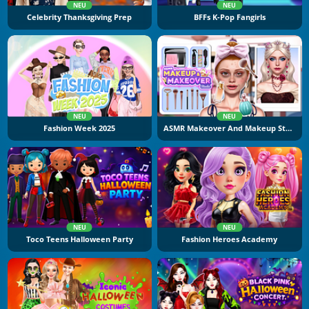
NEU
NEU
Celebrity Thanksgiving Prep
BFFs K-Pop Fangirls
NEU
NEU
Fashion Week 2025
ASMR Makeover And Makeup Studio
NEU
NEU
Toco Teens Halloween Party
Fashion Heroes Academy