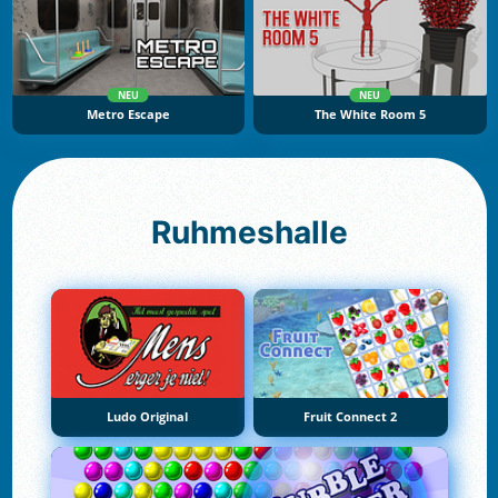
NEU
NEU
Metro Escape
The White Room 5
Ruhmeshalle
Ludo Original
Fruit Connect 2