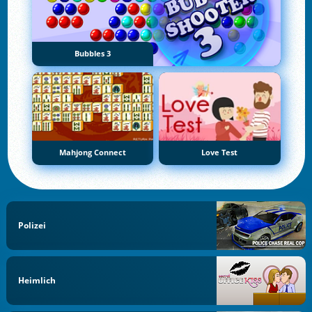
Bubbles 3
Mahjong Connect
Love Test
Polizei
Heimlich