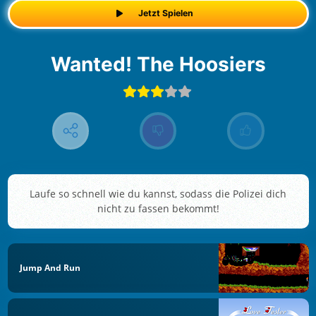
Jetzt Spielen
Wanted! The Hoosiers
Laufe so schnell wie du kannst, sodass die Polizei dich
nicht zu fassen bekommt!
Jump And Run