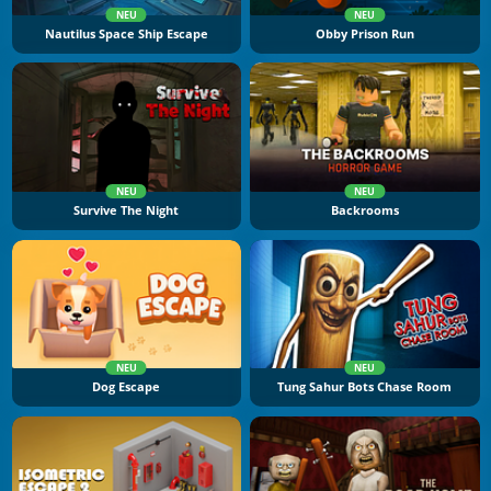
NEU
NEU
Nautilus Space Ship Escape
Obby Prison Run
NEU
NEU
Survive The Night
Backrooms
NEU
NEU
Dog Escape
Tung Sahur Bots Chase Room