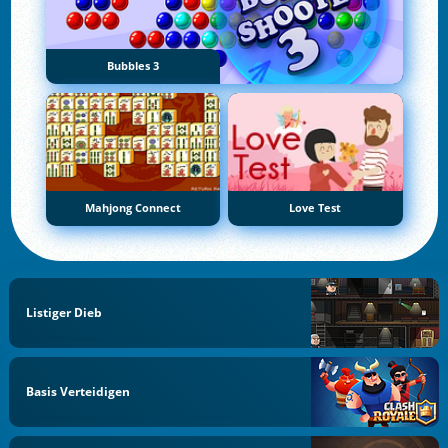
Bubbles 3
Mahjong Connect
Love Test
Listiger Dieb
Basis Verteidigen