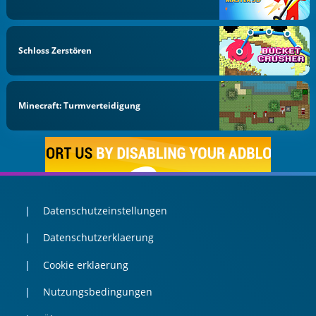
Schloss Zerstören
Minecraft: Turmverteidigung
Datenschutzeinstellungen
Datenschutzerklaerung
Cookie erklaerung
Nutzungsbedingungen