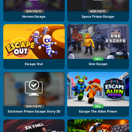
NÜR FÜR PC
NÜR FÜR PC
Heroes Escape
Space Prison Escape
NEU
Escape Out
One Escape
NÜR FÜR PC
NEU
Stickman Prison Escape Story 3D
Escape The Alien Prison