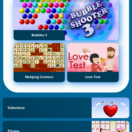
Bubbles 3
Mahjong Connect
Love Test
Valentine
Flirten