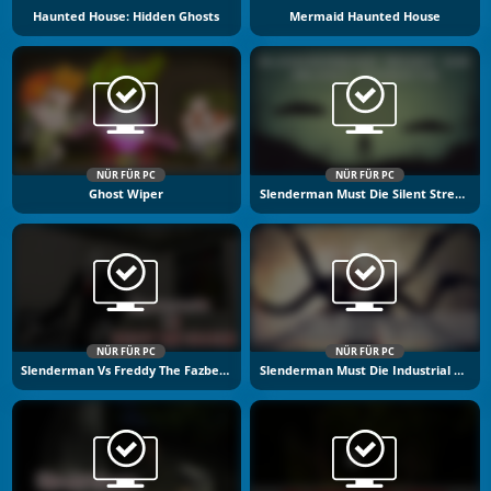
Haunted House: Hidden Ghosts
Mermaid Haunted House
NÜR FÜR PC
NÜR FÜR PC
Ghost Wiper
Slenderman Must Die Silent Streets
NÜR FÜR PC
NÜR FÜR PC
Slenderman Vs Freddy The Fazbear
Slenderman Must Die Industrial Waste