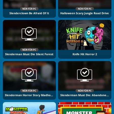
NÜR FÜR PC
NÜR FÜR PC
Slenderclown Be Afraid Of It
Halloween Scary Jungle Road Drive
NÜR FÜR PC
Slenderman Must Die Silent Forest
Knife Hit Horror 2
NÜR FÜR PC
NÜR FÜR PC
Slenderman Horror Story Madhouse
Slenderman Must Die: Abandoned Graveyard