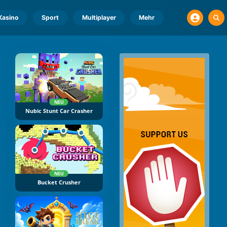
Kasino
Sport
Multiplayer
Mehr
NEU
Nubic Stunt Car Crasher
NEU
Bucket Crusher