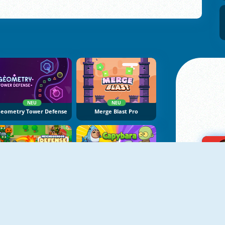
NEU
NEU
eometry Tower Defense
Merge Blast Pro
NEU
NEU
Neighborhood Defence
Capybara Go