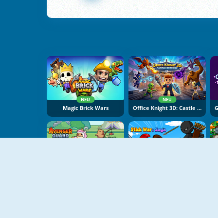
NEU
NEU
Magic Brick Wars
Office Knight 3D: Castle Defence
G
NEU
NEU
Avenger Guard
Stick War Saga