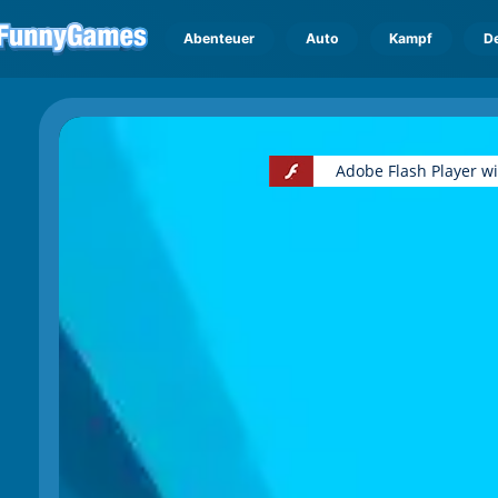
Abenteuer
Auto
Kampf
D
Adobe Flash Player w