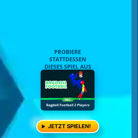
PROBIERE
STATTDESSEN
DIESES SPIEL AUS
NEU
Ragdoll Football 2 Players
JETZT SPIELEN!