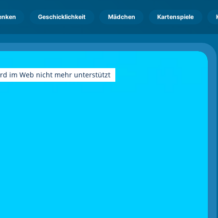
enken
Geschicklichkeit
Mädchen
Kartenspiele
ird im Web nicht mehr unterstützt