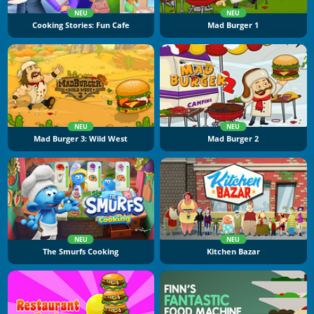
NEU
NEU
Cooking Stories: Fun Cafe
Mad Burger 1
NEU
NEU
Mad Burger 3: Wild West
Mad Burger 2
NEU
NEU
The Smurfs Cooking
Kitchen Bazar