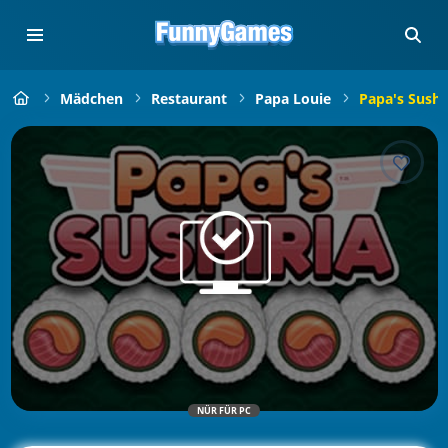
Mädchen
Restaurant
Papa Louie
Papa's Sushi
NÜR FÜR PC