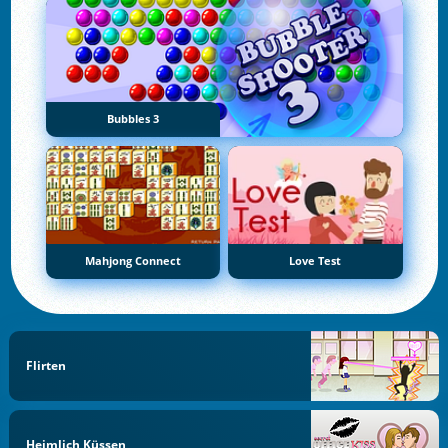
Bubbles 3
Mahjong Connect
Love Test
Flirten
Heimlich Küssen