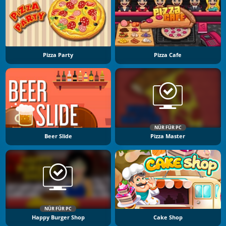
Pizza Party
Pizza Cafe
NÜR FÜR PC
Beer Slide
Pizza Master
NÜR FÜR PC
Happy Burger Shop
Cake Shop