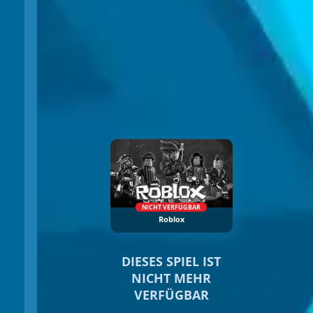
NICHT VERFÜGBAR
Roblox
DIESES SPIEL IST
NICHT MEHR
VERFÜGBAR