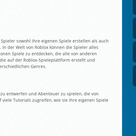
pieler sowohl ihre eigenen Spiele erstellen als auch
 In der Welt von Roblox können die Spieler alles
lionen Spiele zu entdecken, die alle von anderen
ie auf der Roblox-Spieleplattform erstellt und
erschiedlichen Genres.
e zu entwerfen und Abenteuer zu spielen, die von
iele Tutorials zugreifen, wie sie ihre eigenen Spiele