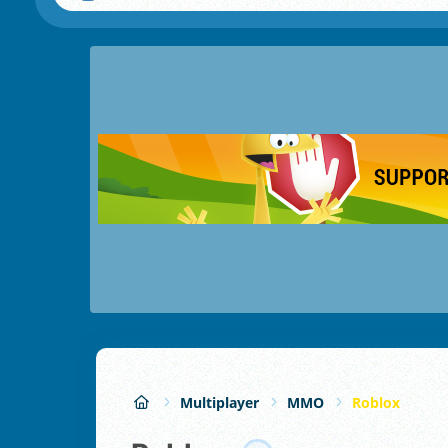
Multiplayer
MMO
Roblox