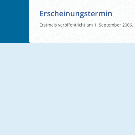
Erscheinungstermin
Erstmals veröffentlicht am 1. September 2006.
Crazy One Piece
Tentlan
Mars Tomorrow
S4 League