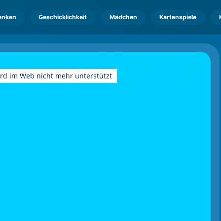
enken
Geschicklichkeit
Mädchen
Kartenspiele
ird im Web nicht mehr unterstützt