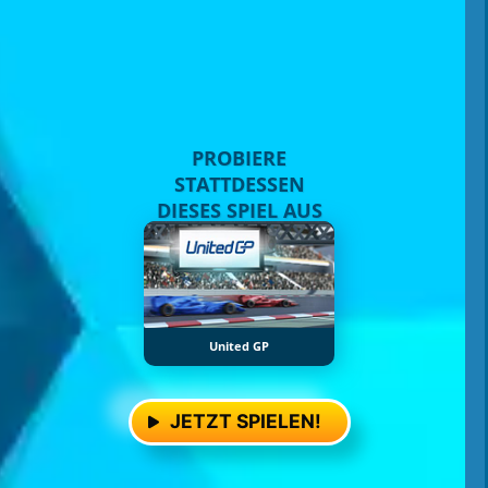
PROBIERE
STATTDESSEN
DIESES SPIEL AUS
United GP
JETZT SPIELEN!