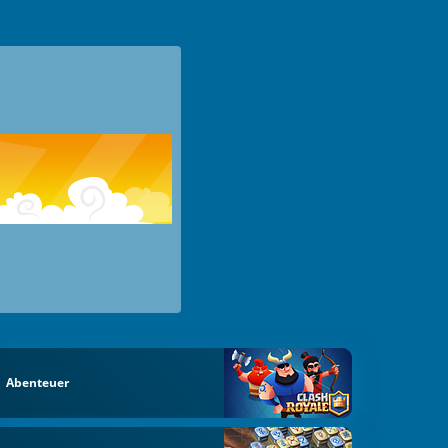
Abenteuer