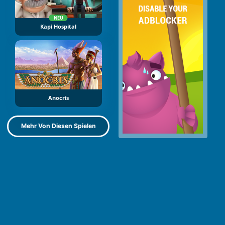
NEU
Kapi Hospital
Anocris
Mehr Von Diesen Spielen