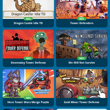
NEU
NEU
Dragon Castle Idle TD
Tower Defenders
NEU
NEU
Doomsday Tower Defense
We Will Not Survive
NEU
NEU
Hero Tower Wars Merge Puzzle
Gold Miner Tower Defense