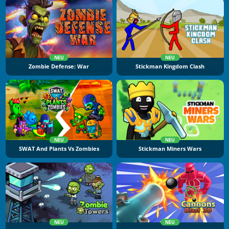
NEU
NEU
Zombie Defense: War
Stickman Kingdom Clash
NEU
NEU
SWAT And Plants Vs Zombies
Stickman Miners Wars
NEU
NEU