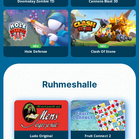
Doomsday Zombie TD
Cannons Blast 3D
NEU
NEU
Hole Defense
Clash Of Stone
Ruhmeshalle
Ludo Original
Fruit Connect 2