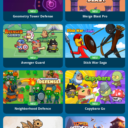
NEU
NEU
Geometry Tower Defense
Merge Blast Pro
NEU
NEU
Avenger Guard
Stick War Saga
NEU
NEU
Neighborhood Defence
Capybara Go