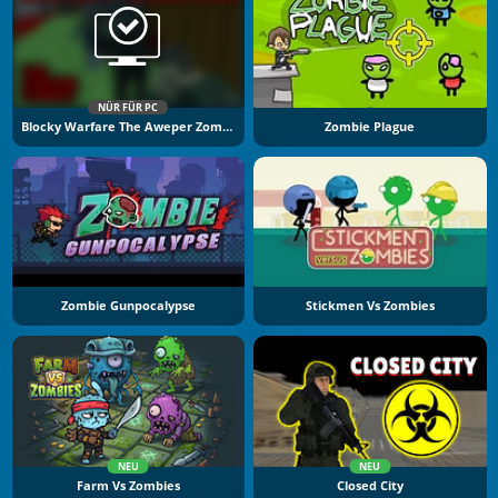
NÜR FÜR PC
Blocky Warfare The Aweper Zombie
Zombie Plague
Zombie Gunpocalypse
Stickmen Vs Zombies
NEU
NEU
Farm Vs Zombies
Closed City