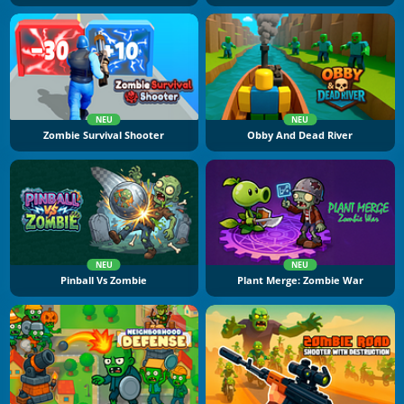
NEU
NEU
Zombie Survival Shooter
Obby And Dead River
NEU
NEU
Pinball Vs Zombie
Plant Merge: Zombie War