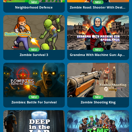
NEU
NEU
Neighborhood Defence
Zombie Road: Shooter With Destruction
NEU
NEU
Zombie Survival 3
Grandma With Machine Gun: Apocalypsis
NEU
NEU
Zombies: Battle For Survival
Zombie Shooting King