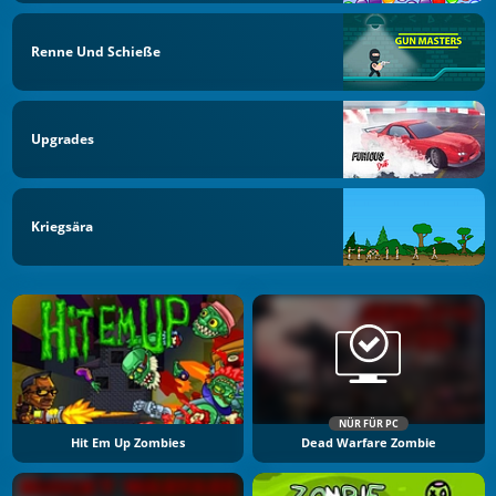
Renne Und Schieße
Upgrades
Kriegsära
NÜR FÜR PC
Hit Em Up Zombies
Dead Warfare Zombie