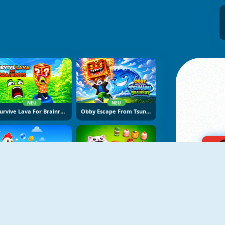
NEU
NEU
Survive Lava For Brainrots
Obby Escape From Tsunami Brainrot
NEU
NEU
Bubble Blasters
Hole Puzzle