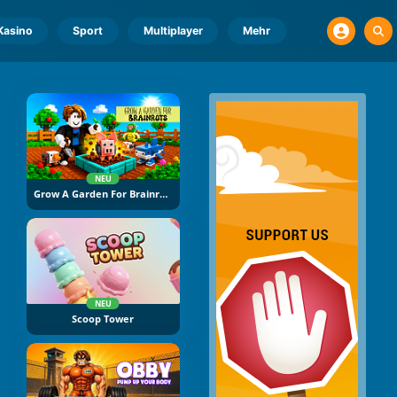
Kasino
Sport
Multiplayer
Mehr
NEU
Grow A Garden For Brainrots
NEU
Scoop Tower