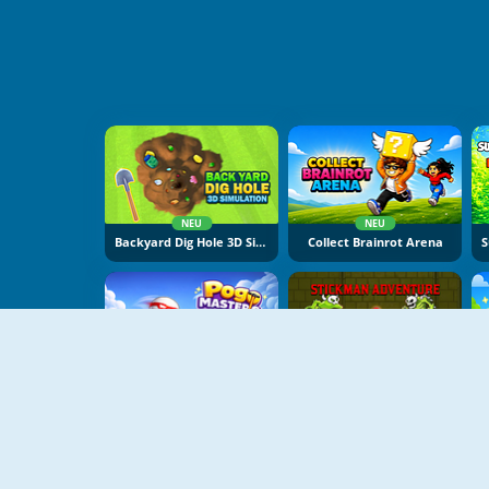
NEU
NEU
Backyard Dig Hole 3D Simulator
Collect Brainrot Arena
NEU
NEU
Pogo Masters
Stickman Adventure Online