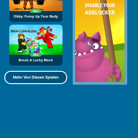
NEU
Obby: Pump Up Your Body
NEU
Break A Lucky Block
Mehr Von Diesen Spielen