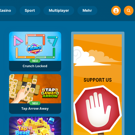
Kasino
Sport
Multiplayer
Mehr
NEU
Crunch Locked
NEU
Tap Arrow Away