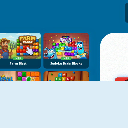
NEU
NEU
Farm Blast
Sudoku Brain Blocks
NEU
NEU
Royal Crown Blast
Sort Tiles: Tap Away