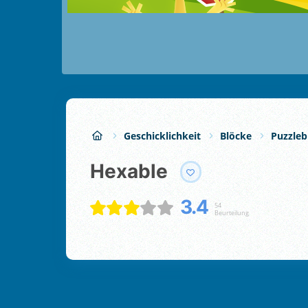
Geschicklichkeit
Blöcke
Puzzleb
Hexable
3.4
54
Beurteilung