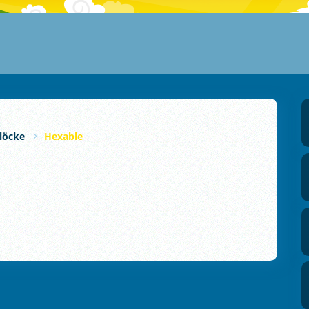
löcke
Hexable