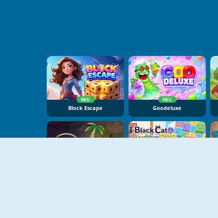
NEU
NEU
Block Escape
Goodeluxe
NEU
NEU
Dear Island
Black Cat Stacking Pop