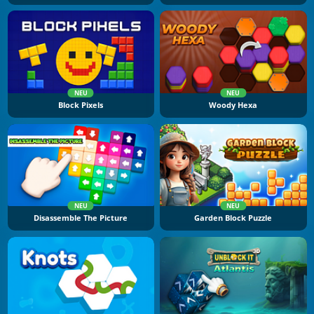
NEU
NEU
Block Pixels
Woody Hexa
NEU
NEU
Disassemble The Picture
Garden Block Puzzle