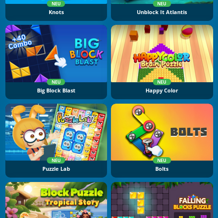
NEU
NEU
Knots
Unblock It Atlantis
NEU
NEU
Big Block Blast
Happy Color
NEU
NEU
Puzzle Lab
Bolts