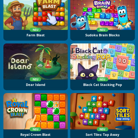
NEU
NEU
Farm Blast
Sudoku Brain Blocks
NEU
NEU
Dear Island
Black Cat Stacking Pop
NEU
NEU
Royal Crown Blast
Sort Tiles: Tap Away