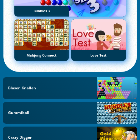
Bubbles 3
Mahjong Connect
Love Test
Blasen Knallen
Gummiball
Crazy Digger