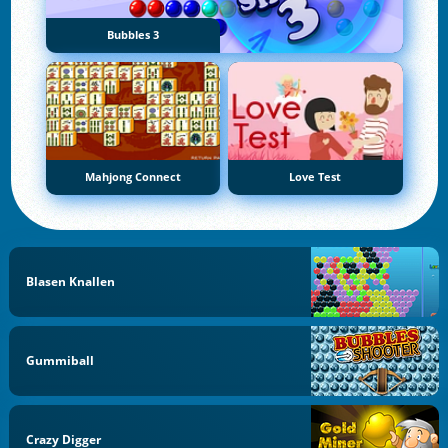
Bubbles 3
Mahjong Connect
Love Test
Blasen Knallen
Gummiball
Crazy Digger