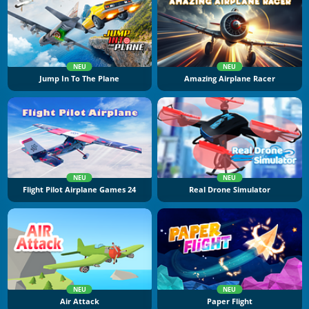
NEU
NEU
Jump In To The Plane
Amazing Airplane Racer
NEU
NEU
Flight Pilot Airplane Games 24
Real Drone Simulator
NEU
NEU
Air Attack
Paper Flight