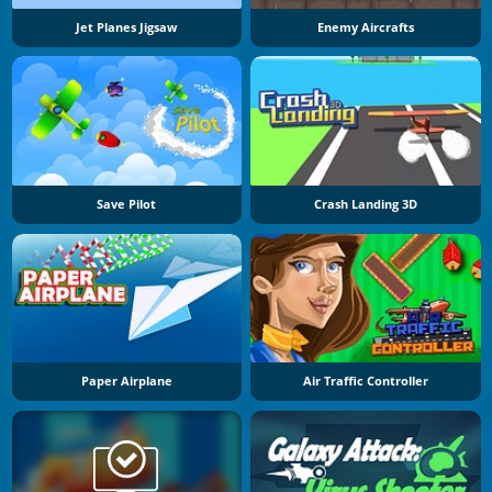
Jet Planes Jigsaw
Enemy Aircrafts
Save Pilot
Crash Landing 3D
Paper Airplane
Air Traffic Controller