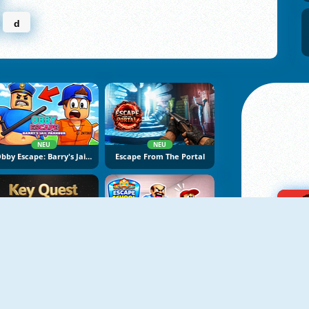
d
NEU
NEU
Obby Escape: Barry's Jail Parkour
Escape From The Portal
NEU
NEU
Key Quest
Escape School Duel