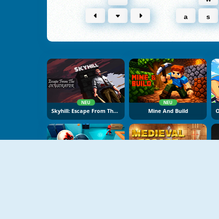
a
s
NEU
NEU
Skyhill: Escape From The Skyscraper
Mine And Build
NEU
NEU
SCP-173 Escape
Medieval Escape