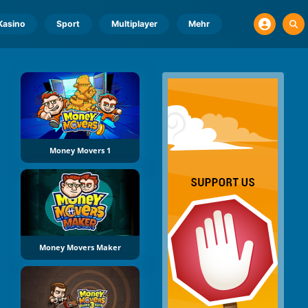
Kasino
Sport
Multiplayer
Mehr
Money Movers 1
Money Movers Maker