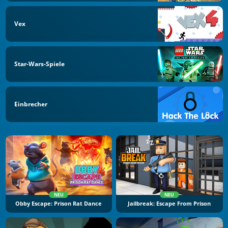
Vex
Star-Wars-Spiele
Einbrecher
NEU
NEU
Obby Escape: Prison Rat Dance
Jailbreak: Escape From Prison