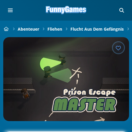
Abenteuer
Fliehen
Flucht Aus Dem Gefängnis