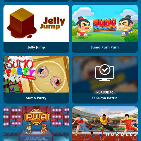
Jelly Jump
Sumo Push Push
NÜR FÜR PC
Sumo Party
FZ Sumo Battle