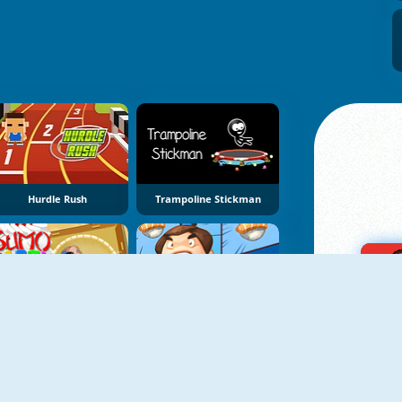
Hurdle Rush
Trampoline Stickman
Sumo Party
FZ Sumo Battle