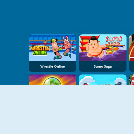
Wrestle Online
Sumo Saga
Spearmen Hunter
Sumo Push Push