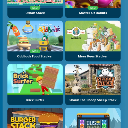
NEU
NEU
Urban Stack
Master Of Donuts
NEU
Oddbods Food Stacker
Mees Kees Stacker
Brick Surfer
Shaun The Sheep Sheep Stack