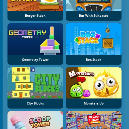
Burger Stack
Bus With Suitcases
Geometry Tower
Box Stack
City Blocks
Monsters Up