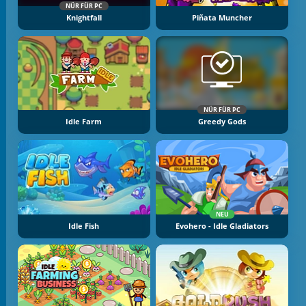
NÜR FÜR PC
Knightfall
Piñata Muncher
NÜR FÜR PC
Idle Farm
Greedy Gods
NEU
Idle Fish
Evohero - Idle Gladiators