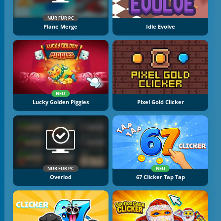
NÜR FÜR PC
Plane Merge
Idle Evolve
NEU
Lucky Golden Piggies
Pixel Gold Clicker
NÜR FÜR PC
NEU
Overlod
67 Clicker Tap Tap