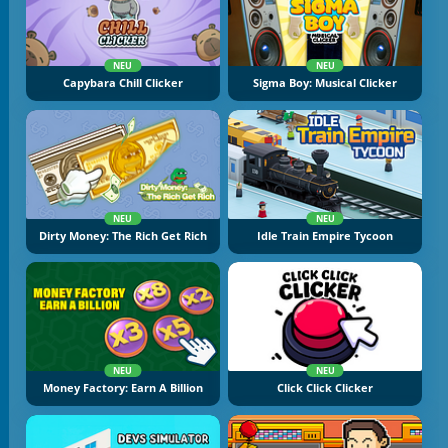
NEU
NEU
Capybara Chill Clicker
Sigma Boy: Musical Clicker
NEU
NEU
Dirty Money: The Rich Get Rich
Idle Train Empire Tycoon
NEU
NEU
Money Factory: Earn A Billion
Click Click Clicker