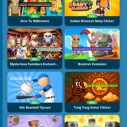
NEU
NEU
Zero To Millionaire
Italian Brainrot Baby Clicker
NEU
NEU
Mysterious Familiars Enchanted Bestiary
Brainrot Evolution
NEU
NEU
Idle Baseball Tycoon
Tung Tung Sahur Clicker