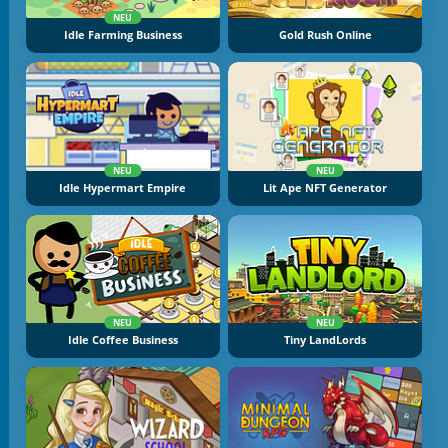
NEU
Idle Farming Business
Gold Rush Online
NEU
NEU
Idle Hypermart Empire
Lit Ape NFT Generator
NEU
NEU
Idle Coffee Business
Tiny LandLords