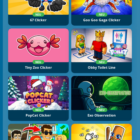
NEU
NEU
67 Clicker
Goo Goo Gaga Clicker
NEU
NEU
Tiny Zoo Clicker
Obby Toilet Line
NEU
NEU
PopCat Clicker
Exo Observation